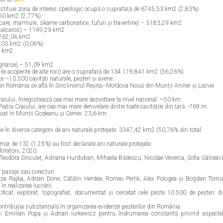
stituie zona de interes speologic ocupă o suprafață de 6745,53 km2 (2,83%).
4,50 km2 (2,77%):
care, marmure, skarne carbonatice, tufuri și travertine) – 5183,29 km2
t calcaros) – 1149,29 km2
 – 262,04 km2
51,03 km2 (0,06%):
70 km2
e, gnaise) – 51,09 km2
bile acoperite de alte roci) are o suprafață de 134.119,841 km2 (56,26%).
e ~10.500 cavități naturale, peșteri și avene.
 România se află în Sinclinoriul Reșița–Moldova Nouă din Munții Aninei și Locvei:
aiului, înregistrează cea mai mare dezvoltare la nivel național: ~50 km.
atra Craiului, are cea mai mare denivelare dintre toate cavitățile din țară: -769 m.
tuat în Munții Godeanu și Cernei: 23,6 km.
:
use în diverse categorii de arii naturale protejate: 3347,42 km2 (50,76% din total
ăr de 132 (1,25%) au fost declarate arii naturale protejate.
oratorii, 2020.
, Teodora Sinculeț, Adriana Hurduban, Mihaela Bădescu, Nicolae Veverca, Sofia Gâlceav
r pasaje sau corecturi:
eza Rajka, Adrian Done, Cătălin Herdea, Romeo Perlik, Alex Pologea și Bogdan Tom
în realizarea lucrării.
ficat, explorat, topografiat, documentat și cercetat cele peste 10.500 de peșteri d
tribuția substanțială în organizarea evidenței peșterilor din România.
 Emilian Popa și Adrian Iurkewicz pentru îndrumarea constantă privind aspecte