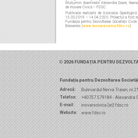
Mulțumiri doamnelor Alexandra Soare, Ileana 
de Inovare Civică – FDSC.
Publicație realizată de Asociația Speologică
15.03.2019 – 14.04.2020. Proiectul a fost rea
Fundația pentru Dezvoltarea Societății Civi
Breweries (
www.inovarecivica.fdsc.ro
).
© 2026 FUNDAȚIA PENTRU DEZVOLTAR
Fundația pentru Dezvoltarea Societăți
Adresă:
Bulevardul Nerva Traian, nr.2
Telefon:
+40757 579184 - Alexandra S
E-mail:
inovarecivica [at] fdsc.ro
Website:
www.fdsc.ro