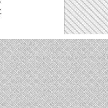
ul
da
de
us