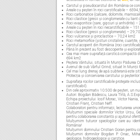
Carstul și pseudocarstul din România ce con
Areale cu peșteri în roci carstificabile – 659
Roci carbonatice (calcare, dolomite, marnocal
Roci clastice (gresii și conglomerate cu lian
Roci evaporitice (sare, gipsuri și anhidrite)
Areale cu peșteri în roci necarstificabile – 1
Roci clastice (gresii și conglomerate) – 29,
Roci vulcanice și piroclastice – 70,24 km2
Roci metamorfice (șisturi cristaline, cuarțit
Carstul acoperit din România (roci carstifica
Până în prezent au fost descoperite și explorat
Cea mai mare suprafață carstică compactă din
694 km2
Peștera Vântului, situată în Munții Pădurea Cr
Avenul de sub Vârful Grind, situat în Munții Pi
Cel mai lung drenaj de apă subterană este si
Protecția și conservarea carstului și peșterilor
Suprafața rocilor carstificabile protejate incl
carstificabil).
Din cele aproximativ 10.500 de peșteri, un num
Autori: Bogdan Bădescu, Laura Tîrlă, A.S.Expl
Echipa proiectului: Iosif Morac, Victor Nania
Cristian Franț, Cristian Neff.
Colaboratori pentru informații, lecturarea uno
Mulțumiri speciale domnilor Victor Ursu, G
pentru colaborarea constantă și ajutorul oferit 
Mulțumim tuturor speologilor care au identi
România!
Mulțumiri domnului Cristian Goran pentru con
Mulțumiri domnilor Bogdan P. Onac, Mihai
geologice, hidrogeologice și carstice.