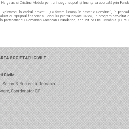
Hargalas și Cristina Abdula pentru întregul suport și finanțarea acordată prin Fond
 Exploratorii în cadrul proiectul „Să facem lumină în peșterile României”, în perioa
lizat cu sprijinul financiar al Fondului pentru Inovare Civică, un program dezvoltat 
le în parteneriat cu Romanian-American Foundation, sprijinit de Enel România și Urs
EA SOCIETĂȚII CIVILE
i Civile
1, Sector 3, Bucuresti, Romania
oare, Coordonator CIF