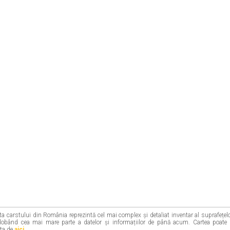
ta carstului din România reprezintă cel mai complex și detaliat inventar al suprafețel
globând cea mai mare parte a datelor și informațiilor de până acum. Cartea poate 
rta de
aici
.