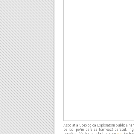
Asociatia Speologica Exploratorii publică har
de roci pe/în care se formează carstul, în
descărcată în format electronic de
aici
, iar ha